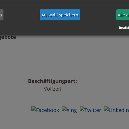
 Teamspielern, die sich durch
zeichnen und die notwendigen
b
Auswahl speichern
Alle 
Realis
gebote
Beschäftigungsart:
Vollzeit