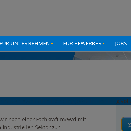
FÜR UNTERNEHMEN
FÜR BEWERBER
JOBS
aus München
strietechnik in Hamburg
eit
ir nach einer Fachkraft m/w/d mit
 industriellen Sektor zur