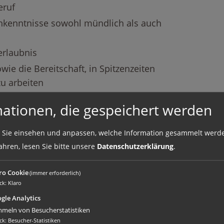
eruf
hkenntnisse sowohl mündlich als auch
erlaubnis
ie die Bereitschaft, in Spitzenzeiten
zu arbeiten
mationen, die gespeichert werden
 Position innerhalb eines lebendigen
 Sie einsehen und anpassen, welche Information gesammelt werd
ahren, lesen Sie bitte unsere
Datenschutzerklärung
.
leistungen
ro Cookie
(immer erforderlich)
iterentwicklung
ck
:
Klaro
re unter einer flachen
gle Analytics
meln von Besucherstatistiken
ck
:
Besucher-Statistiken