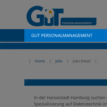
GUT PERSONALMANAGEMENT
Stellenangebote 
Für den Einsatzort Hamburg suchen wir:
Home
Jobs
Jobs-Detail
Elektriker m/w/d für Indu
und deutschlandw
gesucht
In der Hansestadt Hamburg suchen w
Spezialisierung auf Elektrotechnik im