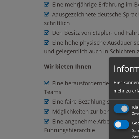
Eine mehrjährige Erfahrung im B
Aausgezeichnete deutsche Sprac
schriftlich
Den Besitz von Stapler- und Fahr
Eine hohe physische Ausdauer sow
und gelegentlich auch in Schichten 
Infor
Wir bieten Ihnen
Eine herausfordernde, vielseitige
Hier können
mehr zu erf
Teams
Eine faire Bezahlung samt Sozial
Kla
Möglichkeiten zur beruflichen We
Zwe
Eine angenehme Arbeitsatmosphä
Goo
Führungshierarchie
Sam
Zwe