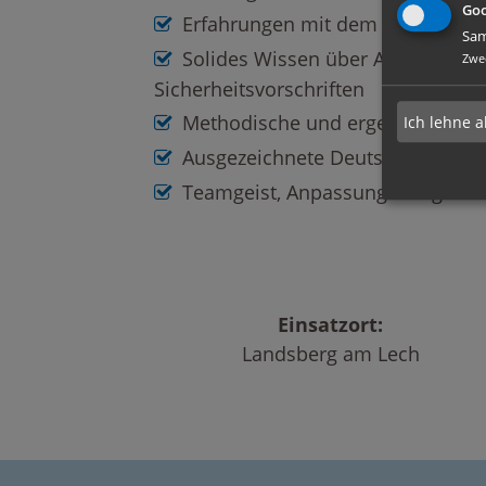
Goo
Erfahrungen mit dem Überwach
Sam
Solides Wissen über Active Direct
Zwe
Sicherheitsvorschriften
Methodische und ergebnisorient
Ich lehne a
Ausgezeichnete Deutsch- und Eng
Teamgeist, Anpassungsfähigkeit 
Einsatzort:
Landsberg am Lech