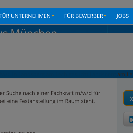
FÜR UNTERNEHMEN
FÜR BEWERBER
JOBS
aus München
eit
en wir:
n Landsberg am Lech gesucht
er Suche nach einer Fachkraft m/w/d für
bei eine Festanstellung im Raum steht.