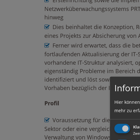
Ersteinrichtung sowie die Imple
Netzwerküberwachungssystems PRTG
hinweg
Dies beinhaltet die Konzeption, R
eines Projekts zur Absicherung von A
Ferner wird erwartet, dass die be
fortlaufenden Aktualisierung der IT
vorhandene IT-Struktur analysiert, o
eigenständig Probleme im Bereich 
identifiziert und löst sowie den ve
Infor
Vorhaben bezüglich der IT beratend z
Hier können
Profil
mehr zu erf
Voraussetzung für diese Stelle i
Kla
Sektor oder eine vergleichbare Quali
Zwe
Verwaltung von Windows-Servern u