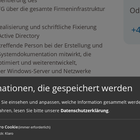
mentierung des
 über die gesamte Firmeninfrastruktur
Ode
ealisierung und schriftliche Fixierung
+4
ctive Directory
treffende Person bei der Erstellung und
-Systemdokumentation mitwirkt, die
ptimiert und weiterentwickelt,
der Windows-Server und Netzwerke
rschiedenen Abteilungen bei Fragen und
mationen, die gespeichert werden
ur Seite steht
 Sie einsehen und anpassen, welche Information gesammelt werd
ahren, lesen Sie bitte unsere
Datenschutzerklärung
.
st eine abgeschlossene Ausbildung im IT-
ro Cookie
(immer erforderlich)
fikation, mehrere Jahre Erfahrung in der
ck
:
Klaro
nd Netzwerken