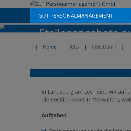
GUT PERSONALMANAGEMENT
Stellenangebote 
und deutschlandw
Home
Jobs
Jobs-Detail
Für den Einsatzort Landsberg am Lech such
IT Administrator m/w/d i
stock.adobe.com
In Landsberg am Lech sind wir auf d
die Position eines IT-Verwalters, wo
Aufgaben