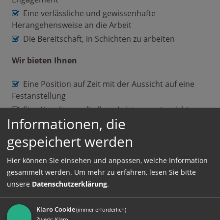
Eine verlässliche und gewissenhafte
Herangehensweise an die Arbeit
Die Bereitschaft, in Schichten zu arbeiten
Wir bieten Ihnen
Eine Position auf Zeit mit der Aussicht auf eine
Festanstellung
Eine Vergütung, die Ihrer Leistung entspricht
Informationen, die
Ein freundliches Arbeitsklima innerhalb eines
dynamischen Kollegiums
gespeichert werden
Reguläre Arbeitszeiten
Hier können Sie einsehen und anpassen, welche Information
gesammelt werden.
Um mehr zu erfahren, lesen Sie bitte
Sollten Sie nach einer neuen beruflichen
unsere
Datenschutzerklärung
.
Herausforderung Ausschau halten und Freude
daran haben, im Lagerwesen aktiv zu sein, dann
Klaro Cookie
(immer erforderlich)
laden wir Sie herzlich ein, sich bei uns zu bewerben.
Zweck
:
Klaro