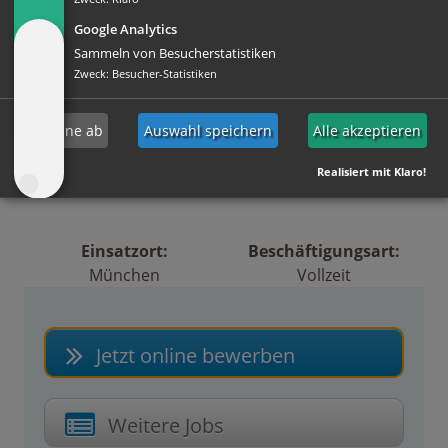
Nutzen Sie gerne das Online-Bewerbungsformular
Google Analytics
um uns Ihren Lebenslauf zu übermitteln.
Sammeln von Besucherstatistiken
Zweck
:
Besucher-Statistiken
#JobsmitZukunftsgrarantie #BesteZeitarbeitsfirmaMünchen
#ListePersonalagenturenMünchen #KarriereübrZeitarbeit
Ich lehne ab
Auswahl speichern
Alle akzeptieren
#SchnellArbeitfinden #VerlässlicheZeitarbeitsfirma
Realisiert mit Klaro!
Einsatzort:
Beschäftigungsart:
München
Vollzeit
Jetzt online bewerben
Weitere Jobs