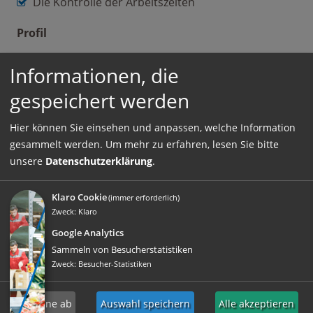
Die Kontrolle der Arbeitszeiten
Profil
Eine abgeschlossene Fachausbildung im Bereich
Informationen, die
der Schwerfahrzeugtechnik oder eine ähnliche
gespeichert werden
berufliche Befähigung
Mehrere Jahre Erfahrung in einer leitenden
Hier können Sie einsehen und anpassen, welche Information
Position in einer Werkstatt
gesammelt werden.
Um mehr zu erfahren, lesen Sie bitte
Ausgezeichnete Deutschkenntnisse, sowohl
unsere
Datenschutzerklärung
.
mündlich als auch schriftlich
Eine methodische, gut organisierte Arbeitsweise
Klaro Cookie
(immer erforderlich)
Teamgeist und Kooperationsfähigkeit
Zweck
:
Klaro
Google Analytics
Sammeln von Besucherstatistiken
Zweck
:
Besucher-Statistiken
Einsatzort:
Beschäftigungsart:
Großraum München
Vollzeit
Ich lehne ab
Auswahl speichern
Alle akzeptieren