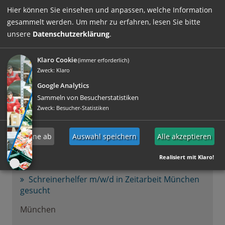
München
Hier können Sie einsehen und anpassen, welche Information
gesammelt werden.
Um mehr zu erfahren, lesen Sie bitte
gewerblich
unsere
Datenschutzerklärung
.
Aushilfskraft m/w/d für ein Münchner Büro
gesucht
Klaro Cookie
(immer erforderlich)
Zweck
:
Klaro
München
Google Analytics
kaufmännisch
Sammeln von Besucherstatistiken
Zweck
:
Besucher-Statistiken
Lagerhelfer (m/w/d) für Logistik und
Bestandsführung im Raum München
Ich lehne ab
Auswahl speichern
Alle akzeptieren
München
Realisiert mit Klaro!
gewerblich
Schreinerhelfer m/w/d in Zeitarbeit München
gesucht
München